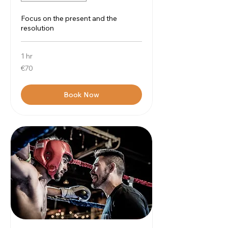
Focus on the present and the
resolution
1 hr
70
€70
euros
Book Now