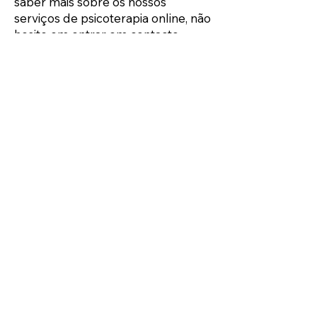
saber mais sobre os nossos
serviços de psicoterapia online, não
hesite em entrar em contacto.
Dr. Andre Mendes
+351 924 084 675
Enviar E-mail